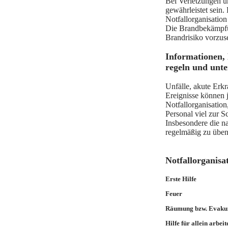
Bei Verletzungen u
gewährleistet sein. 
Notfallorganisatio
Die Brandbekämpf
Brandrisiko vorzus
Informationen, 
regeln und unt
Unfälle, akute Erk
Ereignisse können j
Notfallorganisation
Personal viel zur 
Insbesondere die n
regelmäßig zu üben
Notfallorganisa
Erste Hilfe
Feuer
Räumung bzw. Evaku
Hilfe für allein arbei