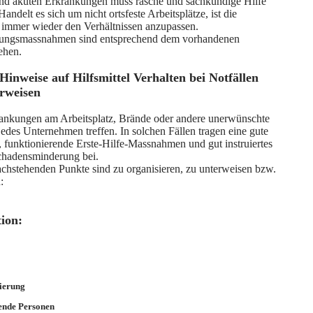
nd akuten Erkrankungen muss rasche und sachkundige Hilfe
Handelt es sich um nicht ortsfeste Arbeitsplätze, ist die
n immer wieder den Verhältnissen anzupassen.
ungsmassnahmen sind entsprechend dem vorhandenen
ehen.
Hinweise auf Hilfsmittel Verhalten bei Notfällen
erweisen
rankungen am Arbeitsplatz, Brände oder andere unerwünschte
edes Unternehmen treffen. In solchen Fällen tragen eine gute
, funktionierende Erste-Hilfe-Massnahmen und gut instruiertes
Schadensminderung bei.
achstehenden Punkte sind zu organisieren, zu unterweisen bzw.
:
tion:
ierung
tende Personen